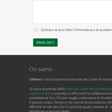
Dichiaro di aver letto l'informativa e di accettar
INVIA DATI
Chi siamo
CSVnet
è l’associazione nazionale dei Centri di servizio
Si ispira ai principi della
Carta dei valori del volontariat
rappresentanza
e punta a rafforzare la collaborazione
competenze fra i CSV per meglio realizzarne le finalità,
A questo scopo, fornisce vari servizi di consulenza, 
affinché la rete dei CSV si consolidi quale sistema di “
cittadinanza responsabile”.