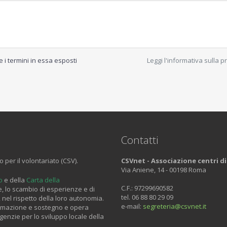
e i termini in essa esposti
Leggi l'informativa sulla p
Contatti
 per il volontariato (CSV).
CSVnet - Associazione centri di 
Via Aniene, 14 - 00198 Roma
o
e della
Carta della
C.F.: 97299690582
, lo scambio di esperienze e di
tel. 06 88 80 29 09
 nel rispetto della loro autonomia.
e-mail:
segreteria
@csvnet.it
formazione e sostegno e opera
agenzie per lo sviluppo locale della