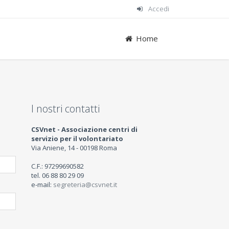
Accedi
Home
I nostri contatti
CSVnet - Associazione centri di
servizio per il volontariato
Via Aniene, 14 - 00198 Roma
C.F.: 97299690582
tel. 06 88 80 29 09
e-mail:
segreteria
@csvnet.it